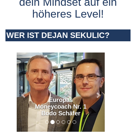
dein Mindset auf ein
höheres Level!
WER IST DEJAN SEKULIC?
Previous
Next
Europas
Moneycoach Nr. 1
Bodo Schäfer